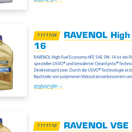
RAVENOL High 
1111104
16
RAVENOL High Fuel Economy HFE SAE 5W-16 ist ein PAO
spezieller USVO® und bewährter CleanSynto® Techn
Direkteinspritzeer. Durch die USVO® Technologie erzi
Nachteile von polymeren Viskositätsverbesserern und
დეტალები →
RAVENOL VSE 
1111112