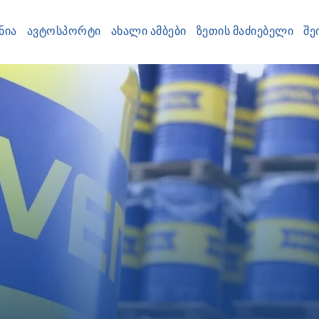
ᲜᲘᲐ
ᲐᲕᲢᲝᲡᲞᲝᲠᲢᲘ
ᲐᲮᲐᲚᲘ ᲐᲛᲑᲔᲑᲘ
ᲖᲔᲗᲘᲡ ᲛᲐᲫᲘᲔᲑᲔᲚᲘ
ᲨᲔ