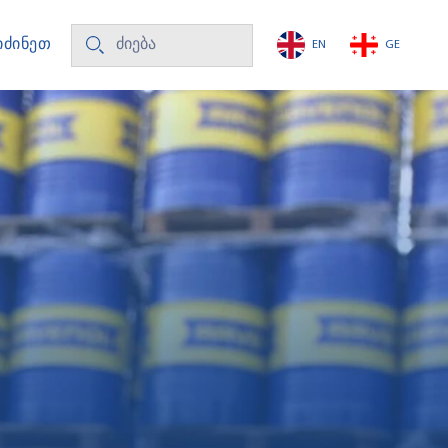
ᲘᲫᲘᲜᲔᲗ
EN
GE