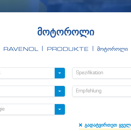
ᲛᲝᲢᲝᲠᲝᲚᲘ
RAVENOL
PRODUKTE
ᲛᲝᲢᲝᲠᲝᲚᲘ
t
Spezifikation
Empfehlung
gie
გადატვირთეთ ყვე