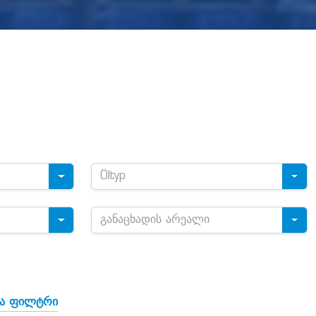
Öltyp
განაცხადის არეალი
ლა ფილტრი