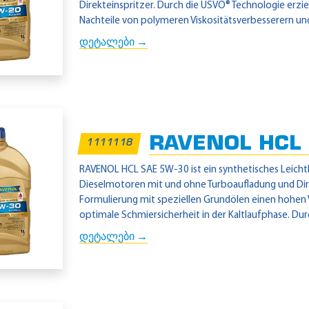
Direkteinspritzer. Durch die USVO® Technologie erziel
Nachteile von polymeren Viskositätsverbesserern und 
დეტალები →
RAVENOL HCL 
1111118
RAVENOL HCL SAE 5W-30 ist ein synthetisches Leich
Dieselmotoren mit und ohne Turboaufladung und Dir
Formulierung mit speziellen Grundölen einen hohen Vi
optimale Schmiersicherheit in der Kaltlaufphase. Durc
დეტალები →