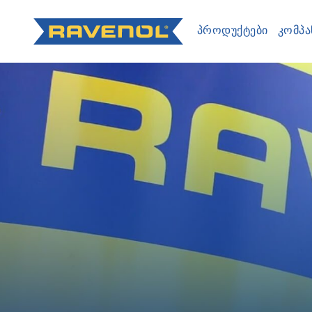
ᲞᲠᲝᲓᲣᲥᲢᲔᲑᲘ
ᲙᲝᲛᲞᲐ