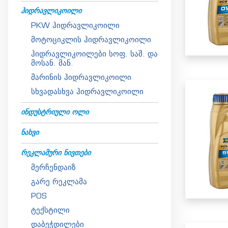
ᲰᲘᲓᲠᲐᲕᲚᲘᲙᲝᲘᲚᲘ
PKW ჰიდრავლიკოილი
მოტოციკლის ჰიდრავლიკოილი
ჰიდრავლიკოილები სოფ. საშ. და
მოსან. მან.
მარინის ჰიდრავლიკოილი
სხვადასხვა ჰიდრავლიკოილი
ᲘᲜᲓᲣᲡᲢᲠᲘᲣᲚᲘ ᲝᲚᲘ
ᲜᲐᲮᲕᲘ
ᲠᲔᲙᲚᲐᲛᲣᲠᲘ ᲜᲘᲕᲗᲔᲑᲘ
მერჩენდაიზ
გარე რეკლამა
POS
ტექსტილი
დაბეჭდილები