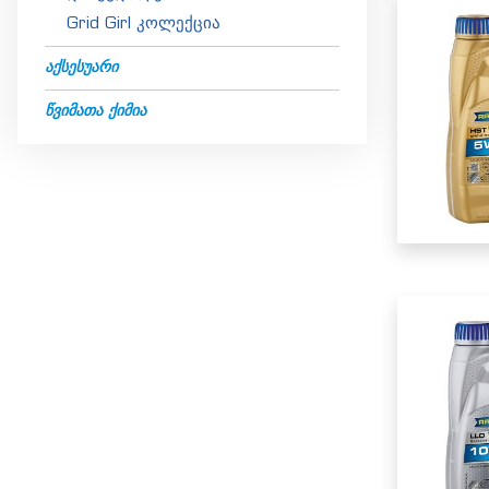
Grid Girl კოლექცია
ᲐᲥᲡᲔᲡᲣᲐᲠᲘ
ᲬᲕᲘᲛᲐᲗᲐ ᲥᲘᲛᲘᲐ