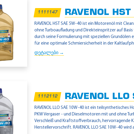
RAVENOL HST 
1111147
RAVENOL HST SAE 5W-40 ist ein Motorenöl mit Clean
ohne Turboaufladung und Direkteinspritzer auf Basi
durch seine Formulierung mit speziellen Grundölen ei
für eine optimale Schmiersicherheit in der Kaltlaufpha
დეტალები →
RAVENOL LLO 
1112112
RAVENOL LLO SAE 10W-40 ist ein teilsynthetisches H
PKW Vergaser - und Dieselmotoren mit und ohne Turb
Verschleiß und Kraftstoffverbrauch, hervorragende K
Herstellervorschrift. RAVENOL LLO SAE 10W-40 wird au