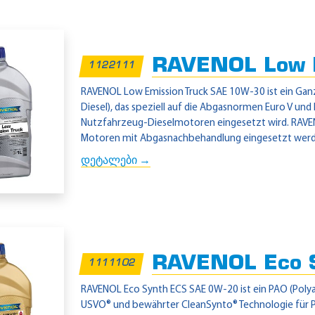
RAVENOL Low E
1122111
RAVENOL Low Emission Truck SAE 10W-30 ist ein G
Diesel), das speziell auf die Abgasnormen Euro V u
Nutzfahrzeug-Dieselmotoren eingesetzt wird. RAVE
Motoren mit Abgasnachbehandlung eingesetzt werd
დეტალები →
RAVENOL Eco 
1111102
RAVENOL Eco Synth ECS SAE 0W-20 ist ein PAO (Polyal
USVO® und bewährter CleanSynto® Technologie für P