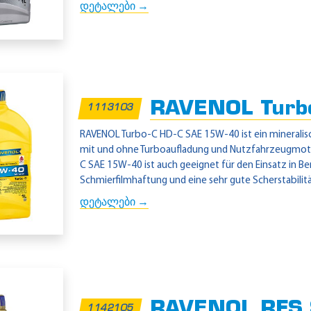
დეტალები →
RAVENOL Turb
1113103
RAVENOL Turbo-C HD-C SAE 15W-40 ist ein minerali
mit und ohne Turboaufladung und Nutzfahrzeugmoto
C SAE 15W-40 ist auch geeignet für den Einsatz in 
Schmierfilmhaftung und eine sehr gute Scherstabilität
დეტალები →
RAVENOL RFS
1142105