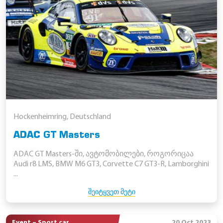
Hockenheimring, Deutschland
ADAC GT Masters
ADAC GT Masters-ში, ავტომობილები, როგორიცაა
Audi r8 LMS, BMW M6 GT3, Corvette C7 GT3-R, Lamborghini
...
ᲨᲔᲘᲢᲧᲕᲔᲗ ᲛᲔᲢᲘ
Event – Sport car
20 Oct 2023