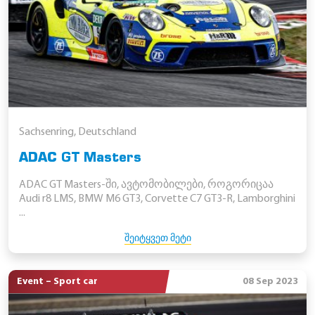
Sachsenring, Deutschland
ADAC GT Masters
ADAC GT Masters-ში, ავტომობილები, როგორიცაა
Audi r8 LMS, BMW M6 GT3, Corvette C7 GT3-R, Lamborghini
...
ᲨᲔᲘᲢᲧᲕᲔᲗ ᲛᲔᲢᲘ
Event – Sport car
08 Sep 2023