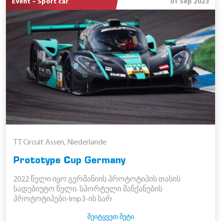
Event – Sport car
01 Sep 2023
TT Circuit Assen, Niederlande
Prototype Cup Germany
2022 წელი იყო გერმანიის პროტოტიპის თასის
სადებიუტო წელი. სპორტული მანქანების
პროტოტიპები-lmp3-ის სარ
ᲨᲔᲘᲢᲧᲕᲔᲗ ᲛᲔᲢᲘ