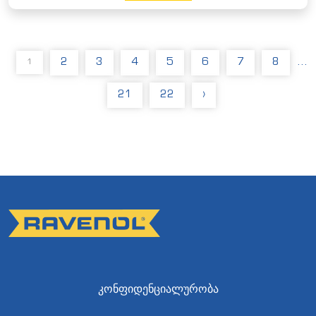
2
3
4
5
6
7
8
...
1
21
22
›
ᲙᲝᲜᲤᲘᲓᲔᲜᲪᲘᲐᲚᲣᲠᲝᲑᲐ