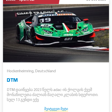
Hockenheimring, Deutschland
DTM
DTM დაიწყება 2023 წელს adac-ის ქოლგის ქვეშ
მონაწილეთა ძალიან მაღალი კლასის სფეროთი.
სულ 13 გუნდი ექვ
ᲨᲔᲘᲢᲧᲕᲔᲗ ᲛᲔᲢᲘ