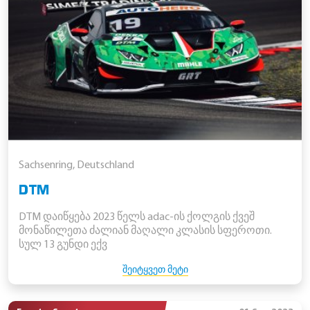
Sachsenring, Deutschland
DTM
DTM დაიწყება 2023 წელს adac-ის ქოლგის ქვეშ
მონაწილეთა ძალიან მაღალი კლასის სფეროთი.
სულ 13 გუნდი ექვ
ᲨᲔᲘᲢᲧᲕᲔᲗ ᲛᲔᲢᲘ