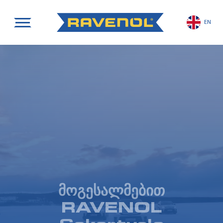
EN
მოგესალმებით
RAVENOL