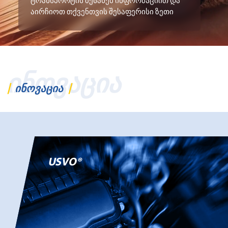
ტრანსპორტის შესახებ ინფორმაციით და
აირჩიოთ თქვენთვის შესაფერისი ზეთი
ᲘᲜᲝᲕᲐᲪᲘᲐ
ᲘᲜᲝᲕᲐᲪᲘᲐ
USVO®