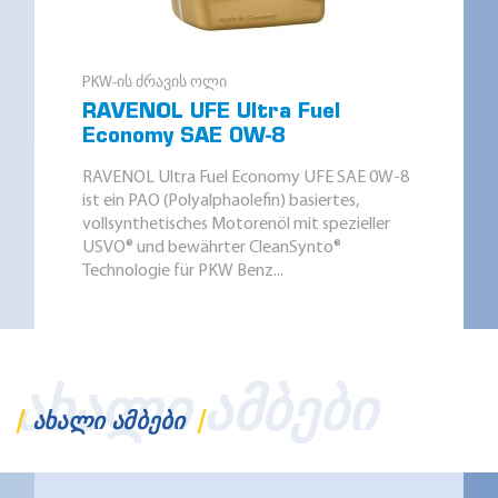
PKW-ის ძრავის ოლი
RAVENOL UFE Ultra Fuel
Economy SAE 0W-8
RAVENOL Ultra Fuel Economy UFE SAE 0W-8
ist ein PAO (Polyalphaolefin) basiertes,
vollsynthetisches Motorenöl mit spezieller
USVO® und bewährter CleanSynto®
Technologie für PKW Benz...
ᲐᲮᲐᲚᲘ ᲐᲛᲑᲔᲑᲘ
ᲐᲮᲐᲚᲘ ᲐᲛᲑᲔᲑᲘ