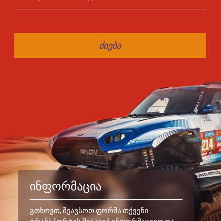
ᲫᲘᲔᲑᲐ
ᲘᲜᲤᲝᲠᲛᲐᲪᲘᲐ
გთხოვთ, შეავსოთ ფორმა თქვენი