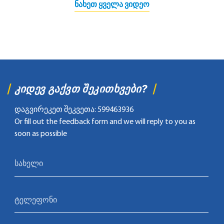
ᲜᲐᲮᲔᲗ ᲧᲕᲔᲚᲐ ᲕᲘᲓᲔᲝ
ᲙᲘᲓᲔᲕ ᲒᲐᲥᲕᲗ ᲨᲔᲙᲘᲗᲮᲕᲔᲑᲘ?
დაგვირეკეთ შეკვეთა: 599463936
Or fill out the feedback form and we will reply to you as
soon as possible