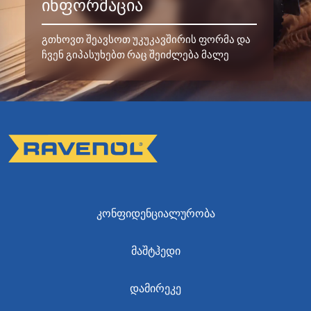
ᲘᲜᲤᲝᲠᲛᲐᲪᲘᲐ
გთხოვთ შეავსოთ უკუკავშირის ფორმა და
ჩვენ გიპასუხებთ რაც შეიძლება მალე
ᲙᲝᲜᲤᲘᲓᲔᲜᲪᲘᲐᲚᲣᲠᲝᲑᲐ
ᲛᲐᲨᲢᲰᲔᲓᲘ
ᲓᲐᲛᲘᲠᲔᲙᲔ