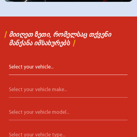
ᲛᲘᲘᲦᲔᲗ ᲖᲔᲗᲘ, ᲠᲝᲛᲔᲚᲡᲐᲪ ᲗᲥᲕᲔᲜᲘ
ᲛᲐᲜᲥᲐᲜᲐ ᲘᲛᲡᲐᲮᲣᲠᲔᲑᲡ
Select your vehicle...
Select your vehicle make...
Select your vehicle model...
Select your vehicle type...