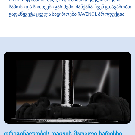
საპოხი და სითხეები გარშემო მანქანა, ჩვენ გთავაზობთ
გადაწყვეტა ყველა საჭიროება RAVENOL პროდუქცია
ᲝᲠᲘᲒᲘᲜᲐᲚᲝᲑᲘᲡ ᲓᲐᲪᲕᲘᲡ ᲛᲐᲦᲐᲚᲘ ᲮᲐᲠᲘᲡᲮᲘ