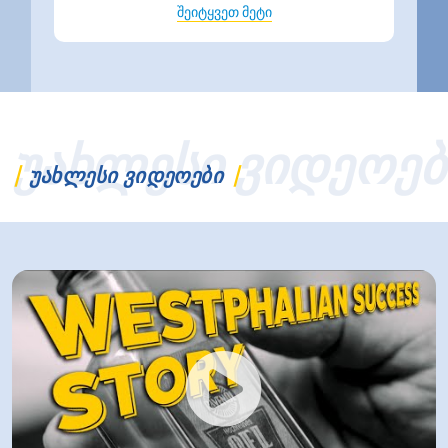
ᲨᲔᲘᲢᲧᲕᲔᲗ ᲛᲔᲢᲘ
ᲣᲐᲮᲚᲔᲡᲘ ᲕᲘᲓᲔᲝᲔᲑ
ᲣᲐᲮᲚᲔᲡᲘ ᲕᲘᲓᲔᲝᲔᲑᲘ