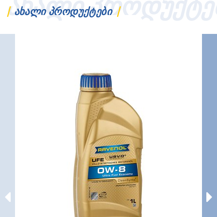
ᲐᲮᲐᲚᲘ ᲞᲠᲝᲓᲣᲥᲢᲔ
ᲐᲮᲐᲚᲘ ᲞᲠᲝᲓᲣᲥᲢᲔᲑᲘ