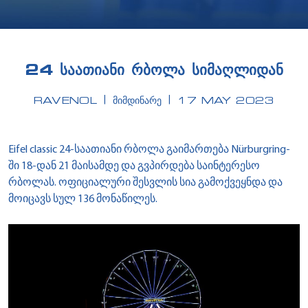
24 ᲡᲐᲐᲗᲘᲐᲜᲘ ᲠᲑᲝᲚᲐ ᲡᲘᲛᲐᲦᲚᲘᲓᲐᲜ
RAVENOL
ᲛᲘᲛᲓᲘᲜᲐᲠᲔ
17 MAY 2023
Eifel classic 24-საათიანი რბოლა გაიმართება Nürburgring-
ში 18-დან 21 მაისამდე და გვპირდება საინტერესო
რბოლას. ოფიციალური შესვლის სია გამოქვეყნდა და
მოიცავს სულ 136 მონაწილეს.