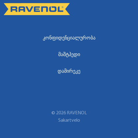
ᲙᲝᲜᲤᲘᲓᲔᲜᲪᲘᲐᲚᲣᲠᲝᲑᲐ
ᲛᲐᲨᲢᲰᲔᲓᲘ
ᲓᲐᲛᲘᲠᲔᲙᲔ
© 2026 RAVENOL
Sakartvelo