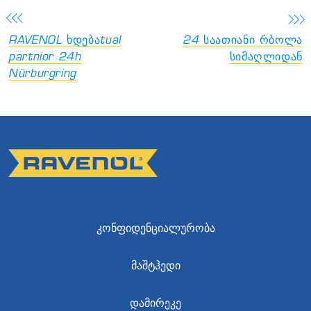
RAVENOL ხდებაtual
24 საათიანი რბოლა
partnior 24h
სიმაღლიდან
Nürburgring
ᲙᲝᲜᲤᲘᲓᲔᲜᲪᲘᲐᲚᲣᲠᲝᲑᲐ
ᲛᲐᲨᲢᲰᲔᲓᲘ
ᲓᲐᲛᲘᲠᲔᲙᲔ