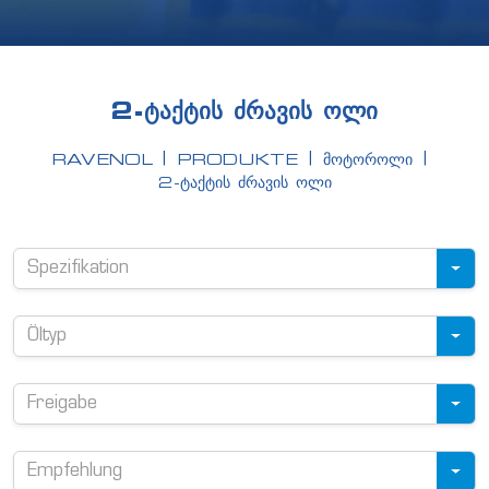
2-ᲢᲐᲥᲢᲘᲡ ᲫᲠᲐᲕᲘᲡ ᲝᲚᲘ
RAVENOL
PRODUKTE
ᲛᲝᲢᲝᲠᲝᲚᲘ
2-ᲢᲐᲥᲢᲘᲡ ᲫᲠᲐᲕᲘᲡ ᲝᲚᲘ
Spezifikation
Öltyp
Freigabe
Empfehlung