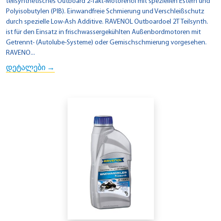
teilsynthetisches Outboard 2-Takt-Motorenöl mit speziellen Estern und
Polyisobutylen (PIB). Einwandfreie Schmierung und Verschleißschutz
durch spezielle Low-Ash Additive. RAVENOL Outboardoel 2T Teilsynth.
ist für den Einsatz in frischwassergekühlten Außenbordmotoren mit
Getrennt- (Autolube-Systeme) oder Gemischschmierung vorgesehen.
RAVENO...
დეტალები →