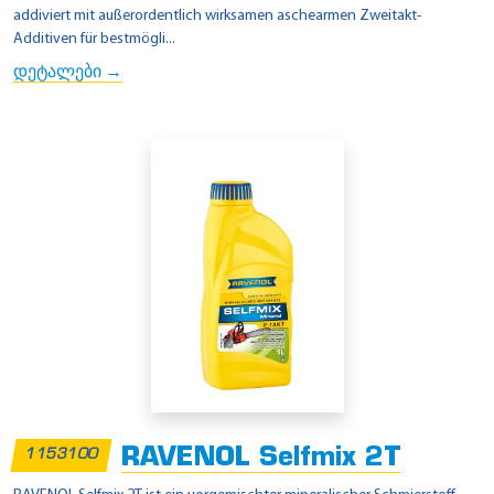
addiviert mit außerordentlich wirksamen aschearmen Zweitakt-
Additiven für bestmögli...
დეტალები →
RAVENOL Selfmix 2T
1153100