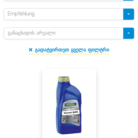
Empfehlung
განაცხადის არეალი
გადატვირთეთ ყველა ფილტრი