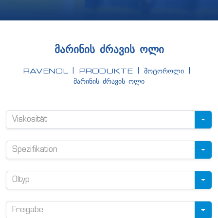
ᲛᲐᲠᲘᲜᲘᲡ ᲫᲠᲐᲕᲘᲡ ᲝᲚᲘ
RAVENOL
PRODUKTE
ᲛᲝᲢᲝᲠᲝᲚᲘ
ᲛᲐᲠᲘᲜᲘᲡ ᲫᲠᲐᲕᲘᲡ ᲝᲚᲘ
Viskosität
Spezifikation
Öltyp
Freigabe