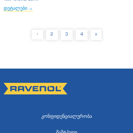
დეტალები →
2
3
4
»
1
ᲙᲝᲜᲤᲘᲓᲔᲜᲪᲘᲐᲚᲣᲠᲝᲑᲐ
ᲛᲐᲨᲢᲰᲔᲓᲘ