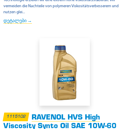
Technologie erzielen wir eine extrem hohe Viskositätsstabilität. Wir
vermeiden die Nachteile von polymeren Viskositätsverbesserern und
nutzen glei...
დეტალები →
RAVENOL HVS High
1115102
Viscosity Synto Oil SAE 10W-60