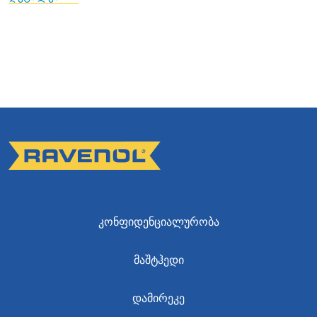
ᲙᲝᲜᲤᲘᲓᲔᲜᲪᲘᲐᲚᲣᲠᲝᲑᲐ
ᲛᲐᲨᲢᲰᲔᲓᲘ
ᲓᲐᲛᲘᲠᲔᲙᲔ