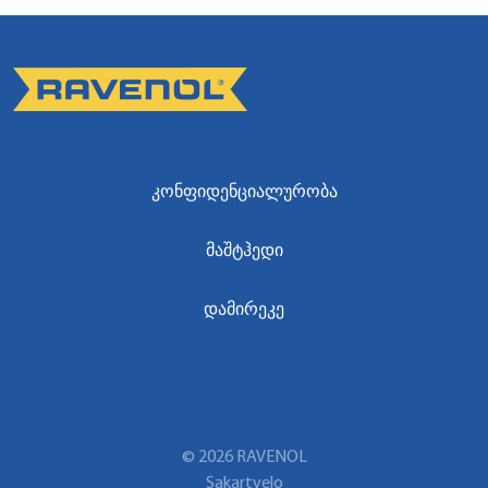
ᲙᲝᲜᲤᲘᲓᲔᲜᲪᲘᲐᲚᲣᲠᲝᲑᲐ
ᲛᲐᲨᲢᲰᲔᲓᲘ
ᲓᲐᲛᲘᲠᲔᲙᲔ
© 2026 RAVENOL
Sakartvelo